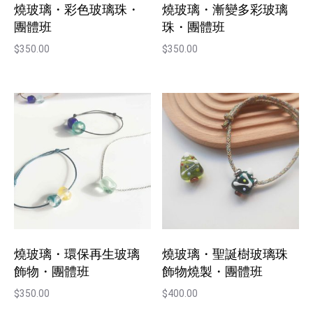
燒玻璃・彩色玻璃珠・
燒玻璃・漸變多彩玻璃
團體班
珠・團體班
$
350.00
$
350.00
燒玻璃・環保再生玻璃
燒玻璃・聖誕樹玻璃珠
飾物・團體班
飾物燒製・團體班
$
350.00
$
400.00