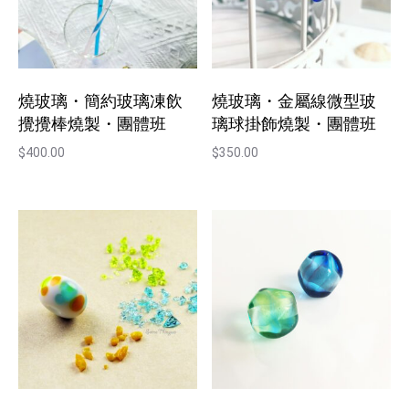
燒玻璃・簡約玻璃凍飲
燒玻璃・金屬線微型玻
攪攪棒燒製・團體班
璃球掛飾燒製・團體班
$
400.00
$
350.00