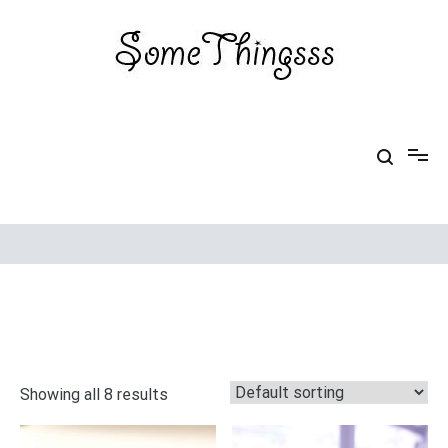
Skip
to
content
Some Thingsss
Some Things made by hand
Showing all 8 results